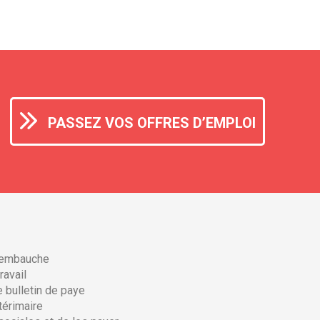
PASSEZ VOS OFFRES D’EMPLOI
d’embauche
ravail
e bulletin de paye
térimaire